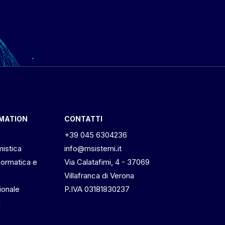
OMATION
CONTATTI
+39 045 6304236
mistica
info@msistemi.it
formatica e
Via Calatafimi, 4 - 37069
Villafranca di Verona
ionale
P.IVA 03181830237
M