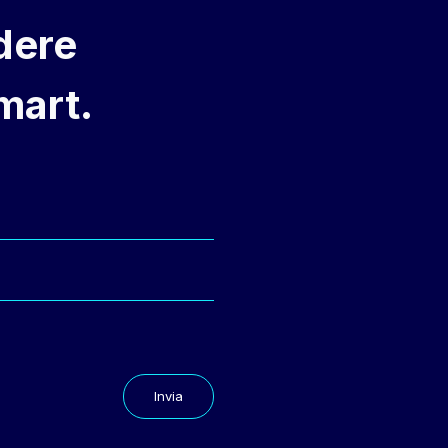
dere
mart.